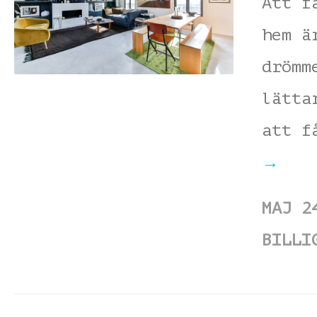
Att f
hem ä
drömm
lätta
att f
→
MAJ 2
BILLI