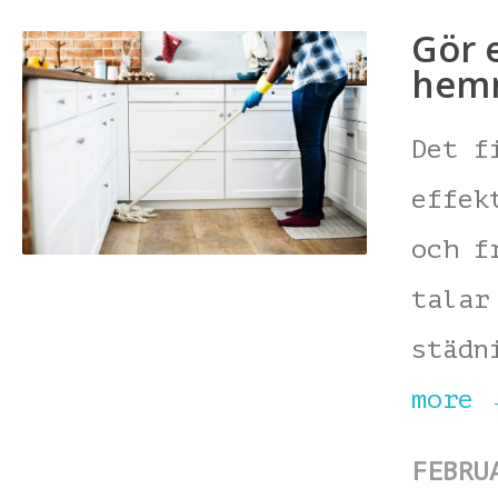
Gör 
hem
Det f
effek
och f
talar
städn
more
FEBRU