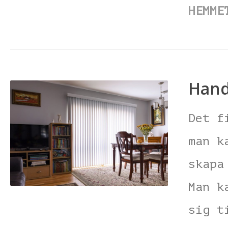
HEMME
Hand
Det f
man k
skapa
Man k
sig t