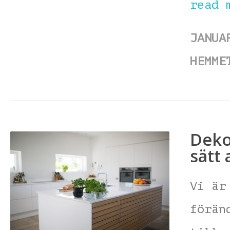
read 
JANUA
HEMME
Deko
sätt 
Vi är
förän