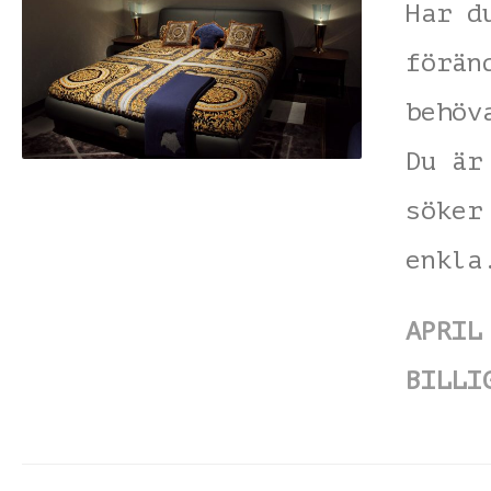
Har d
förän
behöv
Du är
söker
enkl
APRIL
BILLI