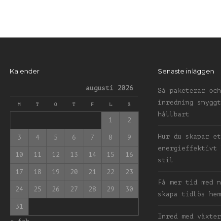
Kalender
Senaste inläggen
augusti 2026
Så paketerar och
inredning snyggt
M
T
O
T
F
L
S
hållbart
1
2
Hur du skapar et
3
4
5
6
7
8
9
energieffektivt 
10
11
12
13
14
15
16
stil
17
18
19
20
21
22
23
Få mer tid med n
24
25
26
27
28
29
30
skapa tidlös hem
31
Inred med växter