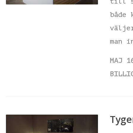
till 
både 
välje
man i
MAJ 1
BILLI
Tyger