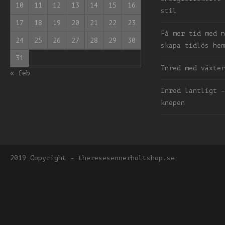
10
11
12
13
14
15
16
stil
17
18
19
20
21
22
23
Få mer tid med n
24
25
26
27
28
29
30
skapa tidlös hem
31
Inred med växter
« feb
Inred lantligt –
knepen
2019 Copyright - theresesennerholtshop.se