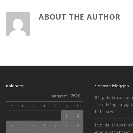
ABOUT THE AUTHOR
Kalender
Senaste inläggen
augusti 2026
Så paketerar och
inredning snyggt
M
T
O
T
F
L
S
hållbart
1
2
Hur du skapar et
3
4
5
6
7
8
9
energieffektivt 