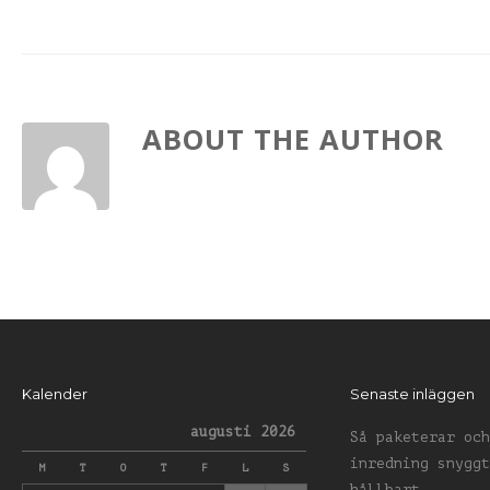
ABOUT THE AUTHOR
Kalender
Senaste inläggen
augusti 2026
Så paketerar och
inredning snyggt
M
T
O
T
F
L
S
hållbart