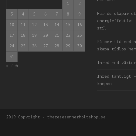
1
2
Hur du skapar et
3
4
5
6
7
8
9
energieffektivt 
10
11
12
13
14
15
16
stil
17
18
19
20
21
22
23
Få mer tid med n
24
25
26
27
28
29
30
skapa tidlös hem
31
Inred med växter
« feb
Inred lantligt –
knepen
2019 Copyright - theresesennerholtshop.se