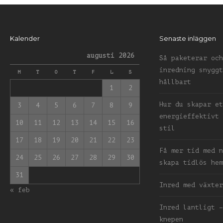
Kalender
Senaste inläggen
augusti 2026
Så paketerar och
inredning snyggt
M
T
O
T
F
L
S
hållbart
1
2
Hur du skapar et
3
4
5
6
7
8
9
energieffektivt 
10
11
12
13
14
15
16
stil
17
18
19
20
21
22
23
Få mer tid med n
24
25
26
27
28
29
30
skapa tidlös hem
31
Inred med växter
« feb
Inred lantligt –
knepen