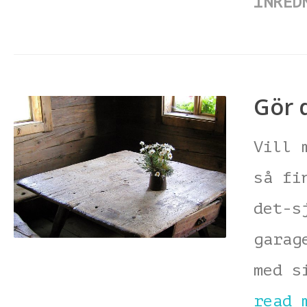
INRED
Gör d
Vill 
så fi
det-s
garag
med s
read 