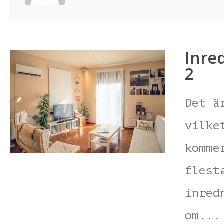
Inre
2
Det ä
vilke
komme
flest
inred
om..