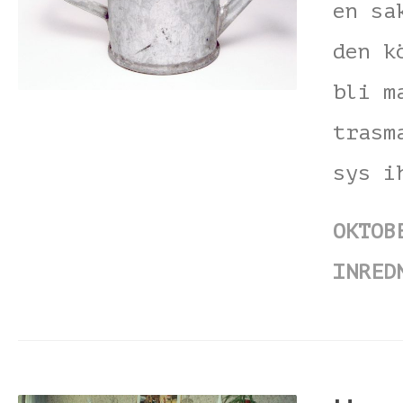
en sa
den k
bli m
trasm
sys i
OKTOB
INRED