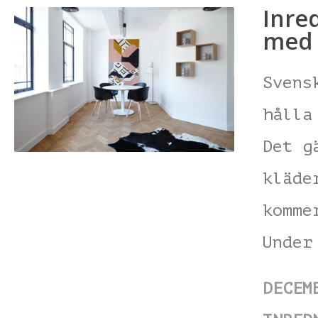
Inre
med
Svens
hålla
Det g
kläde
komme
Under
DECEM