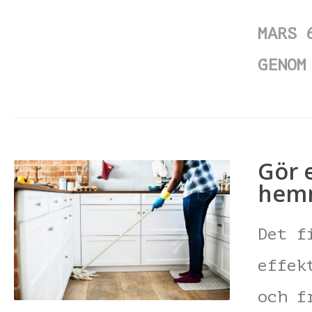
MARS 
GENOM
Gör 
hem
Det f
effek
och f