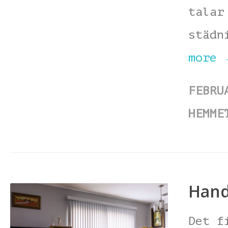
talar
städn
more
FEBRU
HEMME
Hand
Det f