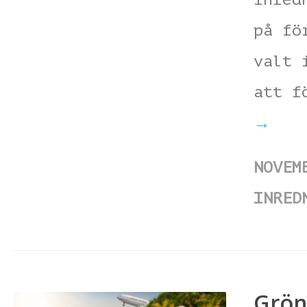
på fö
valt 
att f
→
NOVEM
INRED
Grön