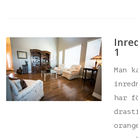
Inre
1
Man k
inred
har f
drast
orang