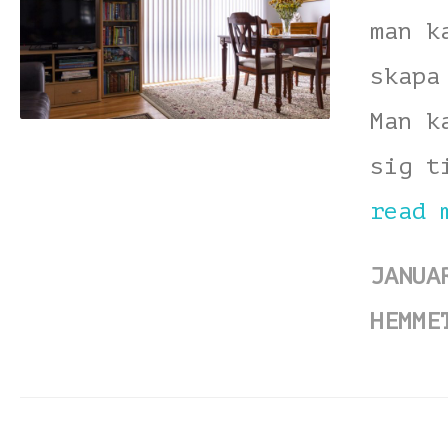
man k
skapa
Man k
sig t
read 
JANUA
HEMME