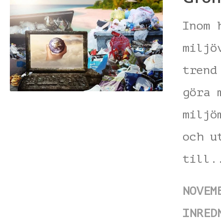
Inom 
miljö
trend
göra 
miljö
och u
till
NOVEM
INRED