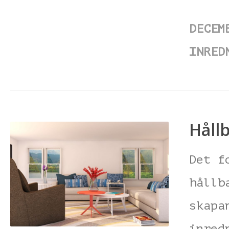
DECEM
INRED
Håll
Det f
hållb
skapa
inred