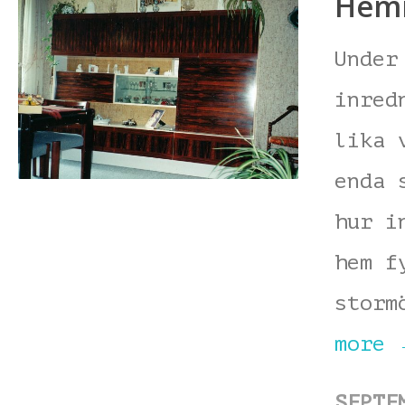
Hemm
Under
inred
lika 
enda 
hur i
hem f
storm
more
SEPTE