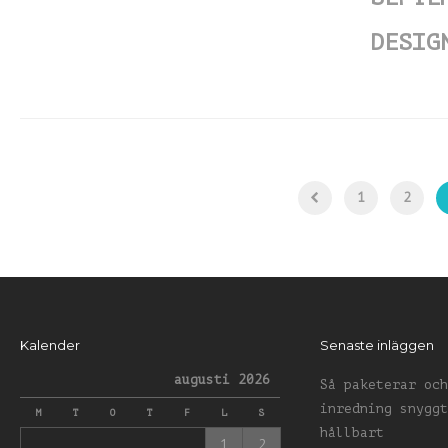
DESIG
1
2
Kalender
Senaste inläggen
augusti 2026
Så paketerar och
inredning snyggt
M
T
O
T
F
L
S
hållbart
1
2