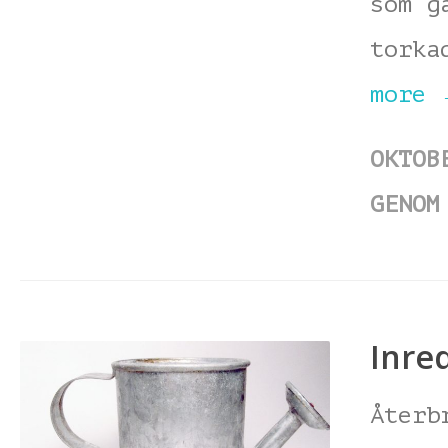
som g
torka
more
OKTOB
GENOM
Inre
Återb