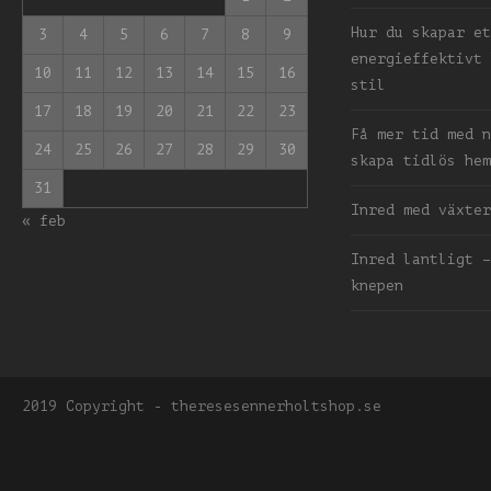
Hur du skapar et
3
4
5
6
7
8
9
energieffektivt 
10
11
12
13
14
15
16
stil
17
18
19
20
21
22
23
Få mer tid med n
24
25
26
27
28
29
30
skapa tidlös hem
31
Inred med växter
« feb
Inred lantligt –
knepen
2019 Copyright - theresesennerholtshop.se