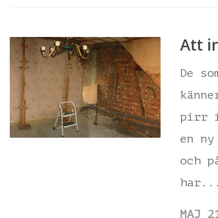
Att i
De so
känne
pirr 
en ny
och p
har.
MAJ 2