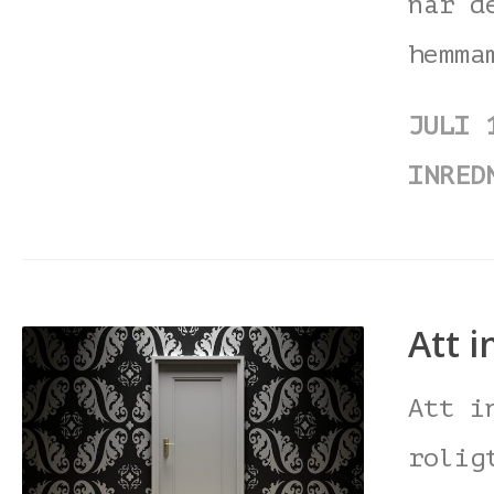
när d
hemma
JULI 
INRED
Att i
Att i
rolig