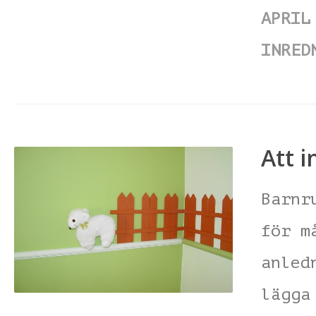
APRIL
INRED
Att 
Barnr
för m
anled
lägga