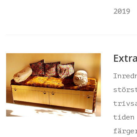
2019
Extr
Inred
störs
trivs
tiden
färge