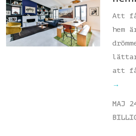
Att f
hem ä
drömm
lätta
att f
→
MAJ 2
BILLI