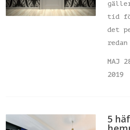
gälle
tid f
det p
redan
MAJ 2
2019
5 hä
hemm