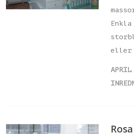
masso
Enkla
storb
eller
APRIL
INRED
Rosa