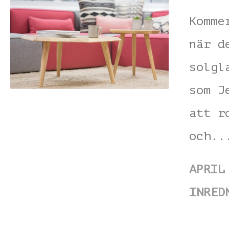
Komme
när d
solgl
som J
att r
och.
APRIL
INRED