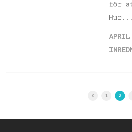
för a
Hur.
APRIL
INRED
1
2