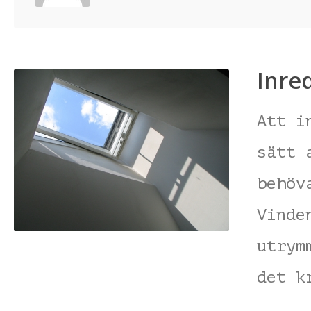
Inre
Att i
sätt 
behöv
Vinde
utrym
det k