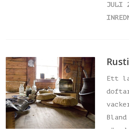
JULI 
INRED
Rusti
Ett l
dofta
vacke
Bland