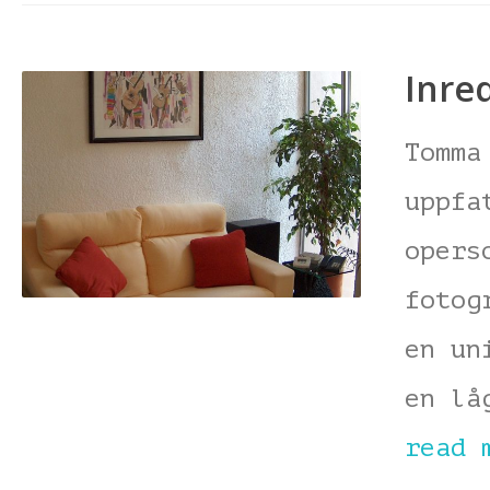
Inre
Tomma
uppfa
opers
fotog
en un
en lå
read 