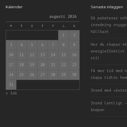
Kalender
Senaste inläggen
augusti 2026
Så paketerar och
inredning snyggt
M
T
O
T
F
L
S
hållbart
1
2
Hur du skapar et
3
4
5
6
7
8
9
energieffektivt 
10
11
12
13
14
15
16
stil
17
18
19
20
21
22
23
Få mer tid med n
24
25
26
27
28
29
30
skapa tidlös hem
31
Inred med växter
« feb
Inred lantligt –
knepen